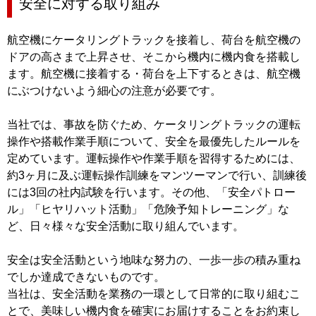
安全に対する取り組み
航空機にケータリングトラックを接着し、荷台を航空機の
ドアの高さまで上昇させ、そこから機内に機内食を搭載し
ます。航空機に接着する・荷台を上下するときは、航空機
にぶつけないよう細心の注意が必要です。
当社では、事故を防ぐため、ケータリングトラックの運転
操作や搭載作業手順について、安全を最優先したルールを
定めています。運転操作や作業手順を習得するためには、
約3ヶ月に及ぶ運転操作訓練をマンツーマンで行い、訓練後
には3回の社内試験を行います。その他、「安全パトロー
ル」「ヒヤリハット活動」「危険予知トレーニング」な
ど、日々様々な安全活動に取り組んでいます。
安全は安全活動という地味な努力の、一歩一歩の積み重ね
でしか達成できないものです。
当社は、安全活動を業務の一環として日常的に取り組むこ
とで、美味しい機内食を確実にお届けすることをお約束し